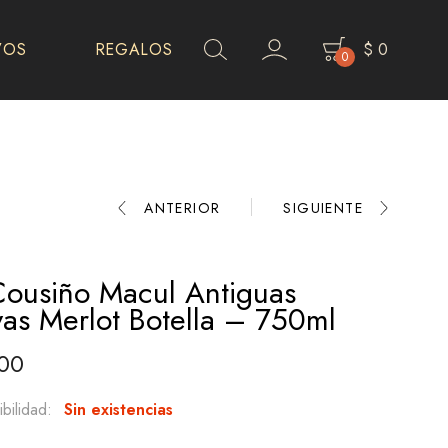
VOS
REGALOS
$
0
0
Product
ANTERIOR
SIGUIENTE
navigation
Cousiño Macul Antiguas
as Merlot Botella – 750ml
00
bilidad:
Sin existencias