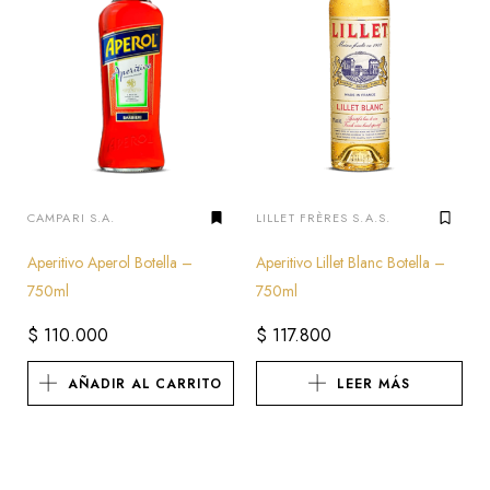
CAMPARI S.A.
LILLET FRÈRES S.A.S.
Aperitivo Aperol Botella –
Aperitivo Lillet Blanc Botella –
750ml
750ml
$
110.000
$
117.800
AÑADIR AL CARRITO
LEER MÁS