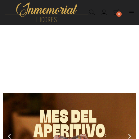
0
Inmemorial
Licores