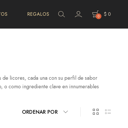
VOS
REGALOS
$
0
0
s de licores, cada una con su perfil de sabor
elo, o como ingrediente clave en innumerables
ORDENAR POR