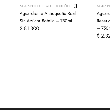
AGUARDIENTE ANTIOQUEÑO
AGUAR
Aguardiente Antioqueño Real
Aguard
Sin Azúcar Botella – 750ml
Reserv
$
81.300
– 750
$
2.3