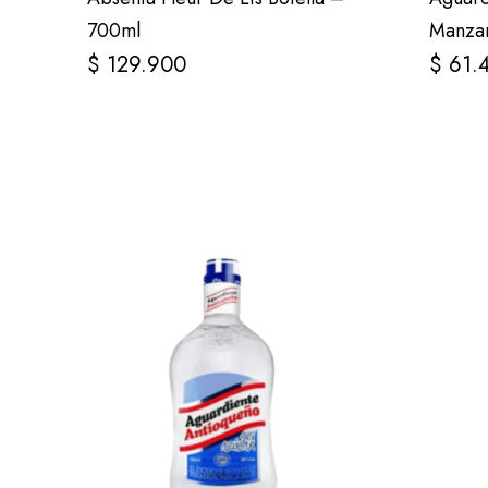
700ml
Manzan
$
129.900
$
61.