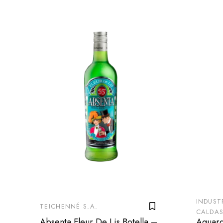
INDUST
TEICHENNÉ S.A.
CALDA
Absenta Fleur De Lis Botella –
Aguard