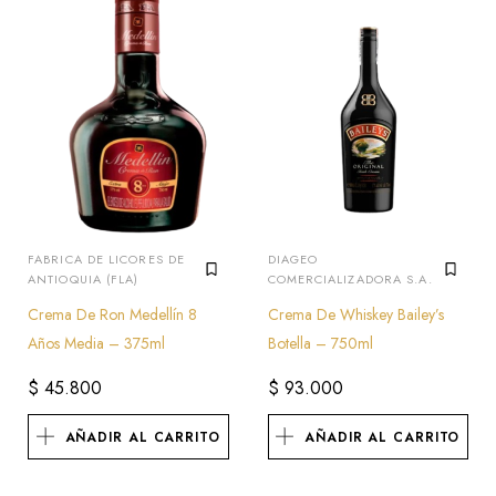
FABRICA DE LICORES DE
DIAGEO
ANTIOQUIA (FLA)
COMERCIALIZADORA S.A.
Crema De Ron Medellín 8
Crema De Whiskey Bailey’s
Años Media – 375ml
Botella – 750ml
$
45.800
$
93.000
AÑADIR AL CARRITO
AÑADIR AL CARRITO