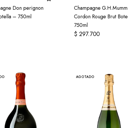
agne Don perignon
Champagne G.H.Mumm
otella – 750ml
Cordon Rouge Brut Bote
750ml
$
297.700
DO
AGOTADO