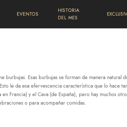
HISTORIA
EVENTOS
EXCLUSI
DEL MES
e burbujas. Esas burbujas se forman de manera natural du
sto le da esa efervescencia característica que lo hace tan
en Francia) y el Cava (de España), pero hay muchos otros
elebraciones o para acompañar comidas.