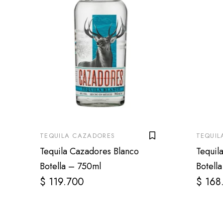
TEQUILA CAZADORES
TEQUIL
Tequila Cazadores Blanco
Tequil
Botella – 750ml
Botell
$
119.700
$
168