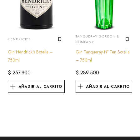
TANQUERAY GORDON &
HENDRICK'S
COMPANY
Gin Hendrick’s Botella –
Gin Tanqueray N° Ten Botella
750ml
– 750ml
$
257.900
$
289.500
AÑADIR AL CARRITO
AÑADIR AL CARRITO