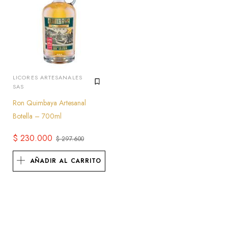
LICORES ARTESANALES
SAS
Ron Quimbaya Artesanal
Botella – 700ml
$
230.000
$
297.600
El
El
precio
precio
AÑADIR AL CARRITO
original
actual
era:
es:
$ 297.600.
$ 230.000.