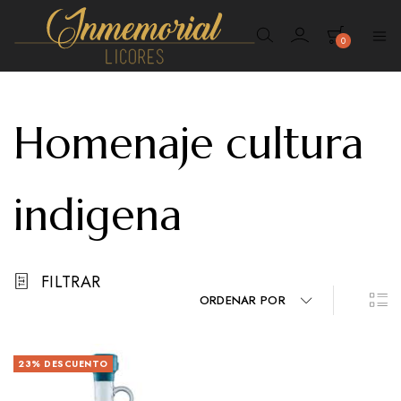
0
Inmemorial
Licores
Homenaje cultura
indigena
FILTRAR
ORDENAR POR
23%
DESCUENTO