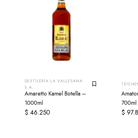
DESTILERÍA LA VALLESANA
TEICHE
S.A.
Amaretto Kamel Botella –
Amator
1000ml
700ml
$
46.250
$
97.