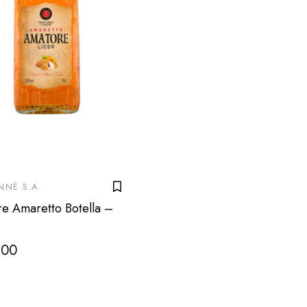
NNÉ S.A.
e Amaretto Botella –
800