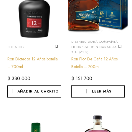
DISTRIBUIDORA COMPAÑIA
DICTADOR
LICORERA DE NICARAGUA
S.A. (CLN)
Ron Dictador 12 Años botella
Ron Flor De Caña 12 Años
– 700ml
Botella – 700ml
$
330.000
$
151.700
AÑADIR AL CARRITO
LEER MÁS