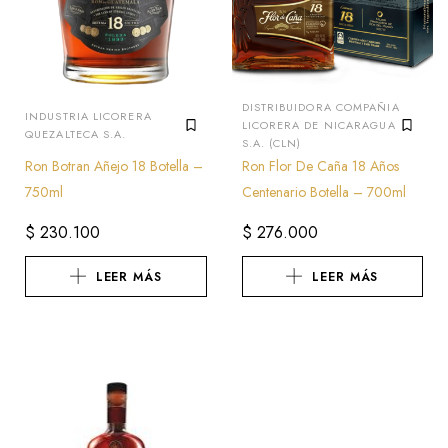
DISTRIBUIDORA COMPAÑIA
INDUSTRIA LICORERA
LICORERA DE NICARAGUA
QUEZALTECA S.A.
S.A. (CLN)
Ron Botran Añejo 18 Botella –
Ron Flor De Caña 18 Años
750ml
Centenario Botella – 700ml
$
230.100
$
276.000
LEER MÁS
LEER MÁS