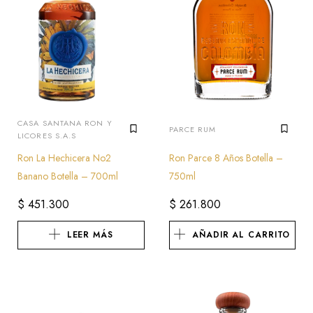
CASA SANTANA RON Y
PARCE RUM
LICORES S.A.S
Ron La Hechicera No2
Ron Parce 8 Años Botella –
Banano Botella – 700ml
750ml
$
451.300
$
261.800
LEER MÁS
AÑADIR AL CARRITO