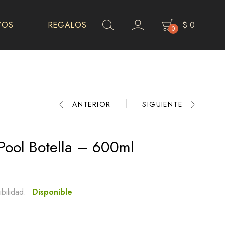
VOS
REGALOS
$
0
0
Product
ANTERIOR
SIGUIENTE
navigation
Pool Botella – 600ml
bilidad:
Disponible