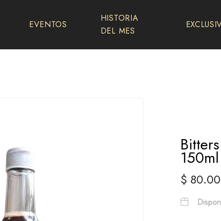
HISTORIA
EVENTOS
EXCLUSI
DEL MES
Bitter
150ml
$
80.00
Disponi