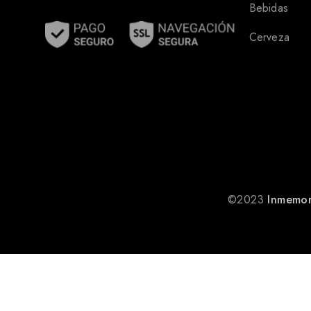
Bebidas
Cerveza
©2023
Inmemor
Bitters Nahí Old Fashioned Botella – 150ml