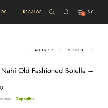
VOS
REGALOS
$
0
0
Product
ANTERIOR
SIGUIENTE
navigation
s Nahí Old Fashioned Botella –
0
bilidad:
Disponible