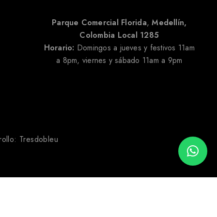
Parque Comercial Florida
,
Medellín,
Colombia
Local 1285
Horario:
Domingos a jueves y festivos 11am
a 8pm, viernes y sábado 11am a 9pm
rollo:
Tresdobleu
AÑADIR AL CARRITO