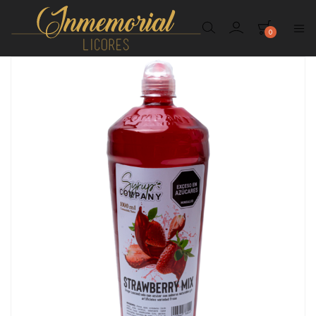
0
Inmemorial
Licores