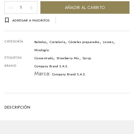
Concentrado
AÑADIR AL CARRITO
Syrup
AGREGAR A FAVORITOS
Company
Strawberry
,
,
,
,
Mix
CATEGORÍA
Bebidas
Coctelería
Cócteles preparados
Licores
Litro
Mixología
,
,
ETIQUETAS
–
Concentrado
Strawberry Mix
Syrup
BRAND
Company Brand S.A.S.
1Lt
Marca:
Company Brand S.A.S.
cantidad
DESCRIPCIÓN