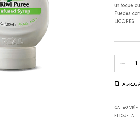
un toque dul
Puedes com
LICORES.
Crema
De
Kiwi
AGREGA
Real
-
16.9onz
CATEGORÍA
cantidad
ETIQUETA