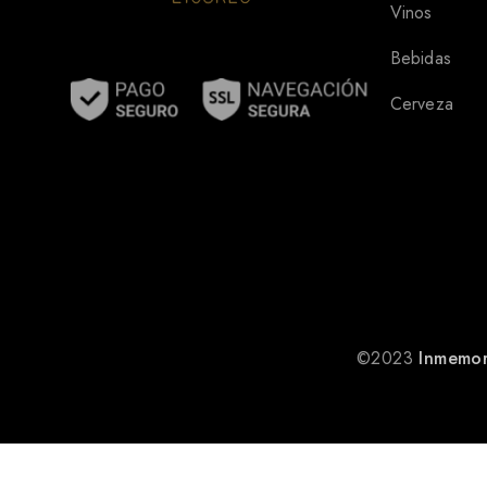
Vinos
Bebidas
Cerveza
©2023
Inmemor