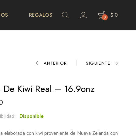
VOS
REGALOS
$
0
0
Product
ANTERIOR
SIGUIENTE
navigation
 De Kiwi Real – 16.9onz
0
bilidad:
Disponible
a elaborada con kiwi proveniente de Nueva Zelanda con