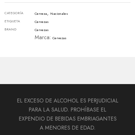
Dorada
,
Six
CATEGORÍA
Cerveza
Nacionales
Pack
ETIQUETA
Cervezas
BRAND
-
Cervezas
Marca:
Cervezas
473cc
cantidad
EL EXCESO DE ALCOHOL ES PERJUDICIAL
PARA LA SALUD. PROHÍBASE EL
EXPENDIO DE BEBIDAS EMBRIAGANTES
A MENORES DE EDAD.