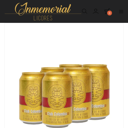
0
Inmemorial
Licores