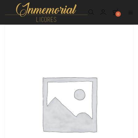
0
Inmemorial
Licores