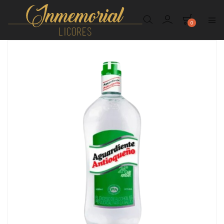
0
Inmemorial
Licores