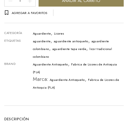
AÑADIR AL CARRITO
Antioqueño
AGREGAR A FAVORITOS
Verde
24°
,
Sin
CATEGORÍA
Aguardiente
Licores
,
,
Azúcar
ETIQUETAS
aguardiente
aguardiente antioqueño
aguardiente
,
,
Litro
colombiano
aguardiente tapa verde
licor tradicional
colombiano
-
,
BRAND
Aguardiente Antioqueño
Fabrica de Licores de Antioquia
1Lt
(FLA)
cantidad
Marca:
,
Aguardiente Antioqueño
Fabrica de Licores de
Antioquia (FLA)
DESCRIPCIÓN