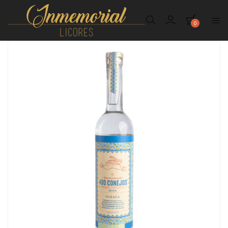
0
Inmemorial
Licores