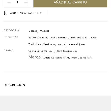
Mezcal
AÑADIR AL CARRITO
400
AGREGAR A FAVORITOS
Conejos
Joven
,
Botella
CATEGORÍA
Licores
Mezcal
,
,
,
-
ETIQUETAS
agave espadín
licor ancestral
licor artesanal
Licor
,
,
750ml
Tradicional Mexicano
mezcal
mezcal joven
,
BRAND
Crista La Santa SAPI
José Cuervo S.A.
cantidad
Marca:
,
Crista La Santa SAPI
José Cuervo S.A.
DESCRIPCIÓN