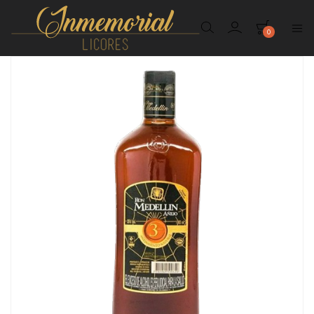
0
Inmemorial
Licores