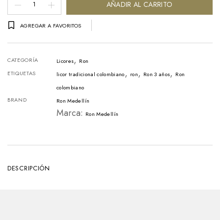
Ron
AÑADIR AL CARRITO
Medellín
AGREGAR A FAVORITOS
Añejo
3
,
Años
CATEGORÍA
Licores
Ron
,
,
,
litro
ETIQUETAS
licor tradicional colombiano
ron
Ron 3 años
Ron
–
colombiano
BRAND
Ron Medellín
1
Marca:
Ron Medellín
Litro
cantidad
DESCRIPCIÓN