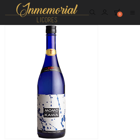
0
Inmemorial
Licores