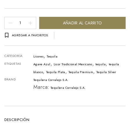
Tequila
AÑADIR AL CARRITO
Corralejo
AGREGAR A FAVORITOS
Blanco
Botella
,
-
CATEGORÍA
Licores
Tequila
,
,
,
750ml
ETIQUETAS
Agave Azul
Licor Tradicional Mexicano
tequila
tequila
,
,
,
cantidad
blanco
Tequila Plata
Tequila Premium
Tequila Silver
BRAND
Tequilera Corralejo S.A.
Marca:
Tequilera Corralejo S.A.
DESCRIPCIÓN