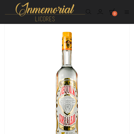
0
Inmemorial
Licores