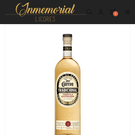
0
Inmemorial
Licores