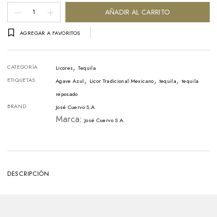
Tequila
AÑADIR AL CARRITO
José
AGREGAR A FAVORITOS
Cuervo
Tradicional
,
Reposado
CATEGORÍA
Licores
Tequila
,
,
,
Botella
ETIQUETAS
Agave Azul
Licor Tradicional Mexicano
tequila
tequila
-
reposado
BRAND
José Cuervo S.A.
750ml
Marca:
José Cuervo S.A.
cantidad
DESCRIPCIÓN