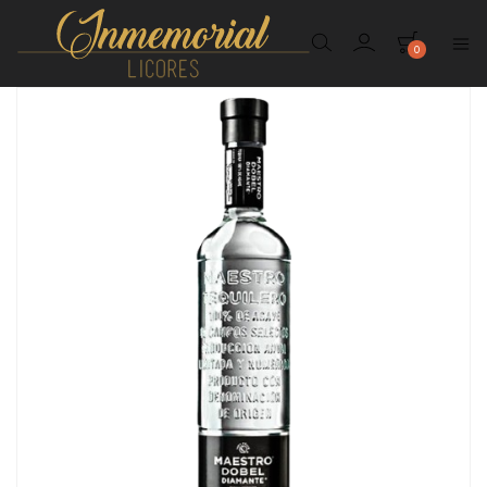
0
Inmemorial
Licores