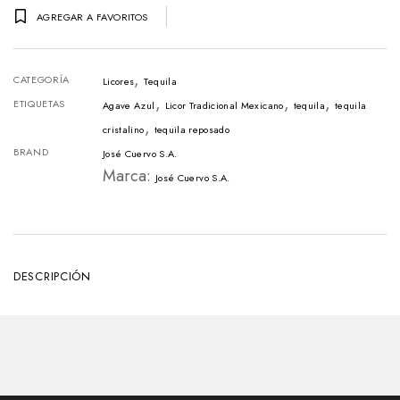
Maestro
AGREGAR A FAVORITOS
Dobel
Diamante
,
Botella
CATEGORÍA
Licores
Tequila
,
,
,
-
ETIQUETAS
Agave Azul
Licor Tradicional Mexicano
tequila
tequila
,
700ml
cristalino
tequila reposado
BRAND
José Cuervo S.A.
cantidad
Marca:
José Cuervo S.A.
DESCRIPCIÓN