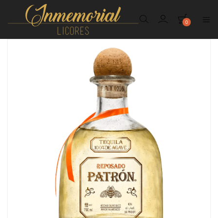
0
Inmemorial
Licores