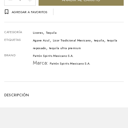
Patrón
AGREGAR A FAVORITOS
Reposado
Botella
,
-
CATEGORÍA
Licores
Tequila
,
,
,
700ml
ETIQUETAS
Agave Azul
Licor Tradicional Mexicano
tequila
tequila
,
cantidad
reposado
tequila ultra premium
BRAND
Patrón Spirits Mexicano S.A.
Marca:
Patrón Spirits Mexicano S.A.
DESCRIPCIÓN