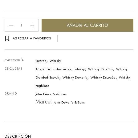
Whisky
AÑADIR AL CARRITO
Dewar's
AGREGAR A FAVORITOS
12
Años
,
Botella
CATEGORÍA
Licores
Whisky
,
,
,
-
ETIQUETAS
Añejamiento dos veces
whisky
Whisky 12 años
Whisky
,
,
,
750ml
Blended Scotch
Whisky Dewar's
Whisky Escocés
Whisky
Highland
cantidad
BRAND
John Dewar's & Sons
Marca:
John Dewar's & Sons
DESCRIPCIÓN