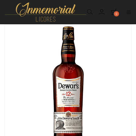
0
Inmemorial
Licores