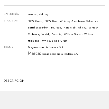
ClubMan
,
Botella
CATEGORÍA
Licores
Whisky
,
,
,
-
ETIQUETAS
100% Grain
100% Grain Whisky
Alambique Columna
,
,
,
,
700ml
Barril ExBourbon
Bourbon
Haig club
whisky
Whisky
,
,
,
Clubman
Whisky Escocés
Whisky Grano
Whisky
cantidad
,
Highland
Whisky Single Grain
BRAND
Diageo comercializadora S.A.
Marca:
Diageo comercializadora S.A.
DESCRIPCIÓN