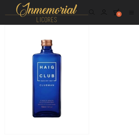
0
Inmemorial
Licores