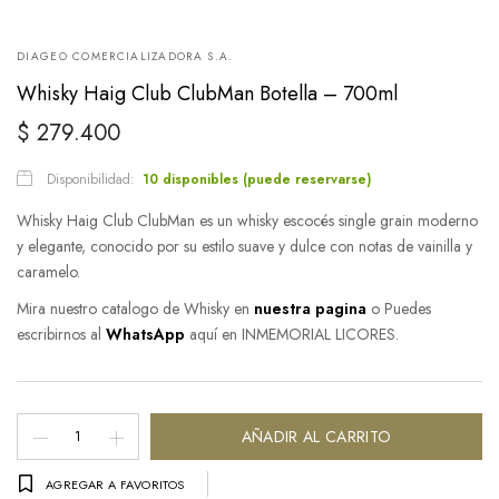
DIAGEO COMERCIALIZADORA S.A.
Whisky Haig Club ClubMan Botella – 700ml
$
279.400
Disponibilidad:
10 disponibles (puede reservarse)
Whisky Haig Club ClubMan es un whisky escocés single grain moderno
y elegante, conocido por su estilo suave y dulce con notas de vainilla y
caramelo.
Mira nuestro catalogo de Whisky en
nuestra pagina
o Puedes
escribirnos al
WhatsApp
aquí en INMEMORIAL LICORES.
Whisky
AÑADIR AL CARRITO
Haig
AGREGAR A FAVORITOS
Club