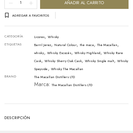
Whisky
AÑADIR AL CARRITO
The
AGREGAR A FAVORITOS
Macallan
Rare
,
Cask
CATEGORÍA
Licores
Whisky
,
,
,
,
Botella
ETIQUETAS
Barril Jerez
Natural Colour
the maca
The Macallan
,
,
,
-
whisky
Whisky Escocés
Whisky Highland
Whisky Rare
,
,
,
Cask
Whisky Sherry Oak Cask
Whisky Single malt
Whisky
700ml
,
Speyside
Whisky The Macallan
cantidad
BRAND
The Macallan Distillers LTD
Marca:
The Macallan Distillers LTD
DESCRIPCIÓN