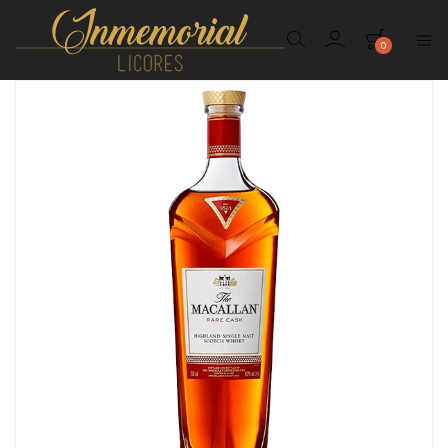
0
Inmemorial
Licores