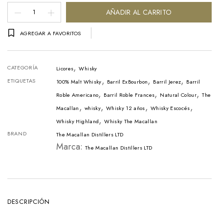
Whisky
AÑADIR AL CARRITO
The
AGREGAR A FAVORITOS
Macallan
12
,
Años
CATEGORÍA
Licores
Whisky
,
,
,
Double
ETIQUETAS
100% Malt Whisky
Barril ExBourbon
Barril Jerez
Barril
,
,
,
Cask
Roble Americano
Barril Roble Frances
Natural Colour
The
,
,
,
,
Macallan
whisky
Whisky 12 años
Whisky Escocés
Botella
,
Whisky Highland
Whisky The Macallan
-
BRAND
The Macallan Distillers LTD
700ml
Marca:
The Macallan Distillers LTD
cantidad
DESCRIPCIÓN