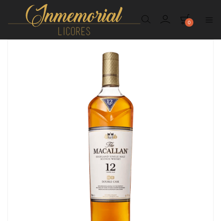
0
Inmemorial
Licores