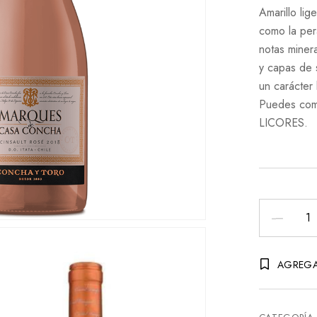
Amarillo lig
como la per
notas miner
y capas de 
un carácter 
Puedes com
LICORES.
Vino
Marques
De
AGREGA
Casa
Concha
Cinsault