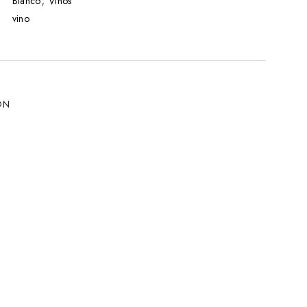
,
Blanco
Vinos
vino
ÓN