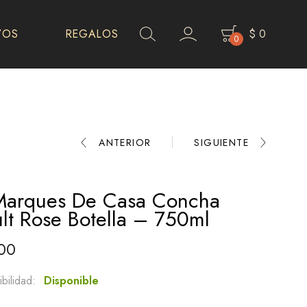
VOS
REGALOS
$
0
0
Product
ANTERIOR
SIGUIENTE
navigation
Marques De Casa Concha
lt Rose Botella – 750ml
00
bilidad:
Disponible