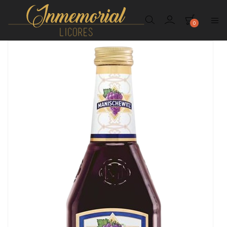
0
Inmemorial
Licores