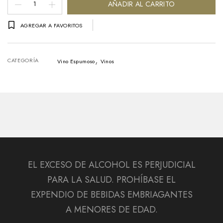
Vino
AÑADIR AL CARRITO
Espumoso
AGREGAR A FAVORITOS
Lambrusco
Riunite
,
Rojo
CATEGORÍA
Vino Espumoso
Vinos
Botella
-
750ml
cantidad
EL EXCESO DE ALCOHOL ES PERJUDICIAL
PARA LA SALUD. PROHÍBASE EL
EXPENDIO DE BEBIDAS EMBRIAGANTES
A MENORES DE EDAD.