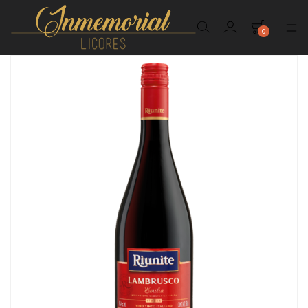
0
Inmemorial
Licores