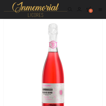
0
Inmemorial
Licores