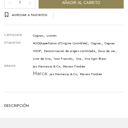
Cognac
AÑADIR AL CARRITO
Hennessy
AGREGAR A FAVORITOS
VSOP
Botella
,
-
CATEGORÍA
Cognac
Licores
,
,
750ml
ETIQUETAS
AOD(Appellation d'Origine Contrôlée)
Cognac
Cognac
,
,
,
cantidad
VSOP
Denominacion de origen controlada
Eaux de vie
,
,
,
Licor de Uva
licor Francés
Uva
Uva Ugni Blanc
,
BRAND
Jas Hennessy & Co
Maison Fondée
Marca:
,
Jas Hennessy & Co
Maison Fondée
DESCRIPCIÓN