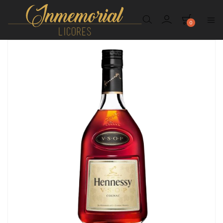
0
Inmemorial
Licores