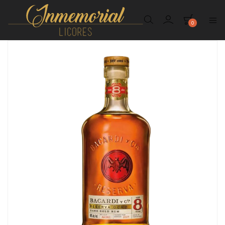
0
Inmemorial
Licores