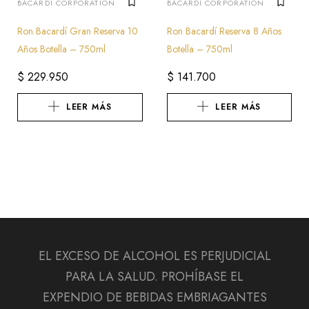
BACARDÍ CORPORATION
BACARDÍ CORPORATION
Ron Bacardí Gran Reserva 10
Ron Bacardí Reserva 8 Años
Años Botella – 750ml
Botella – 750ml
$
229.950
$
141.700
LEER MÁS
LEER MÁS
EL EXCESO DE ALCOHOL ES PERJUDICIAL
PARA LA SALUD. PROHÍBASE EL
EXPENDIO DE BEBIDAS EMBRIAGANTES