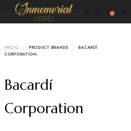
0
Inmemorial
Licores
INICIO
/
PRODUCT BRANDS
/
BACARDÍ
CORPORATION
Bacardí
Corporation