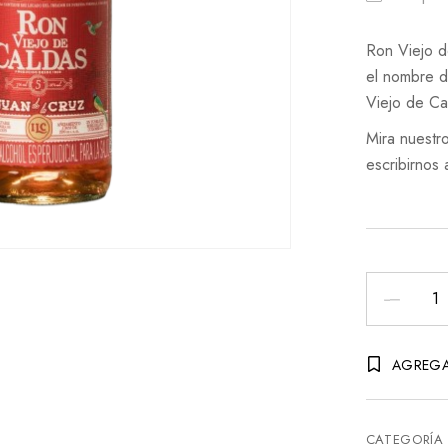
Ron Viejo d
el nombre de
Viejo de Ca
Mira nuestr
escribirnos 
Ron
Viejo
De
AGREGA
Caldas
Juan
De
CATEGORÍA