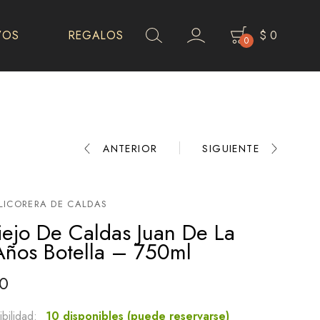
VOS
REGALOS
$
0
0
Product
ANTERIOR
SIGUIENTE
navigation
 LICORERA DE CALDAS
ejo De Caldas Juan De La
Años Botella – 750ml
0
bilidad:
10 disponibles (puede reservarse)