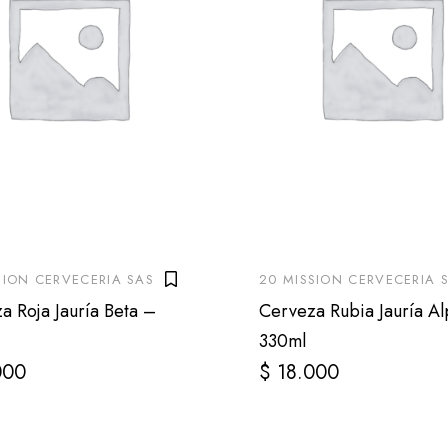
SION CERVECERIA SAS
20 MISSION CERVECERIA 
a Roja Jauría Beta –
Cerveza Rubia Jauría A
330ml
000
$
18.000