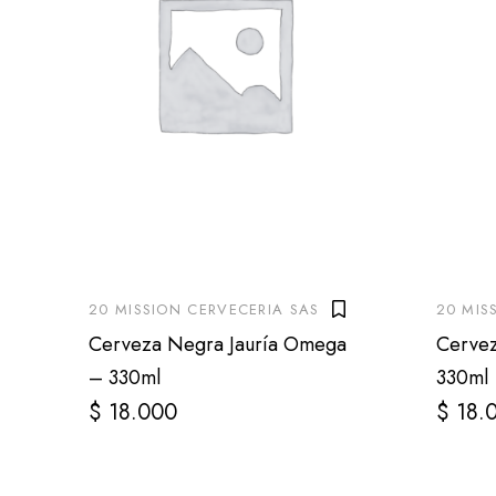
20 MISSION CERVECERIA SAS
20 MIS
Cerveza Negra Jauría Omega
Cervez
– 330ml
330ml
$
18.000
$
18.