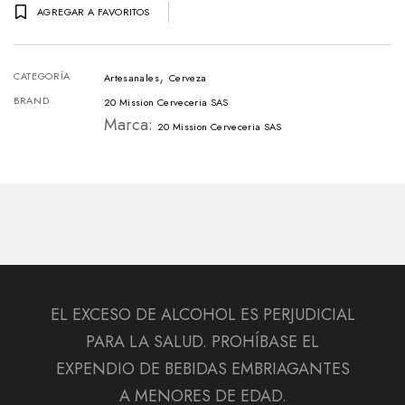
AGREGAR A FAVORITOS
Jauría
Beta
,
-
CATEGORÍA
Artesanales
Cerveza
330ml
BRAND
20 Mission Cerveceria SAS
Marca:
cantidad
20 Mission Cerveceria SAS
EL EXCESO DE ALCOHOL ES PERJUDICIAL
PARA LA SALUD. PROHÍBASE EL
EXPENDIO DE BEBIDAS EMBRIAGANTES
A MENORES DE EDAD.