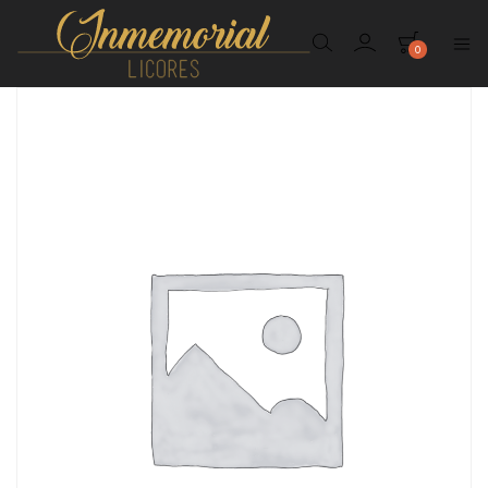
0
Inmemorial
Licores